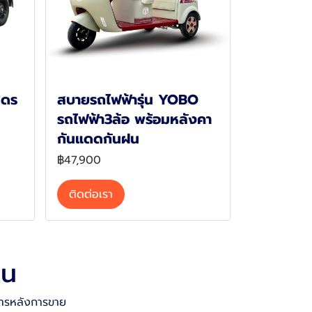
ฮดร
สบายรถไฟฟ้ารุ่น YOBO
รถไฟฟ้า3ล้อ พร้อมหลังคา
กันแดดกันฝน
฿47,900
ติดต่อเรา
าน
ิการหลังการขาย