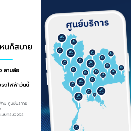
ปไหนก็สบาย
อ สามล้อ
ยรถไฟฟ้าวันนี้
้ามี ศูนย์บริการ
า
ายแบบครบวงจร