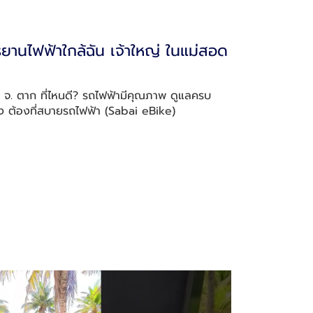
รยานไฟฟ้าใกล้ฉัน เจ้าใหญ่ ในแม่สอด
ด จ. ตาก ที่ไหนดี? รถไฟฟ้ามีคุณภาพ ดูแลครบ
ง ต้องที่สบายรถไฟฟ้า (Sabai eBike)