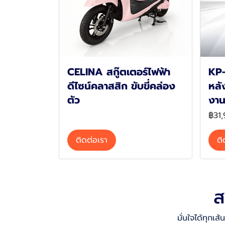
CELINA สกู๊ตเตอร์ไฟฟ้า
KP-
ดีไซน์คลาสสิก ขับขี่คล่อง
หลั
ตัว
งาน
฿31
ติดต่อเรา
ติ
ส
มั่นใจได้ทุกเ