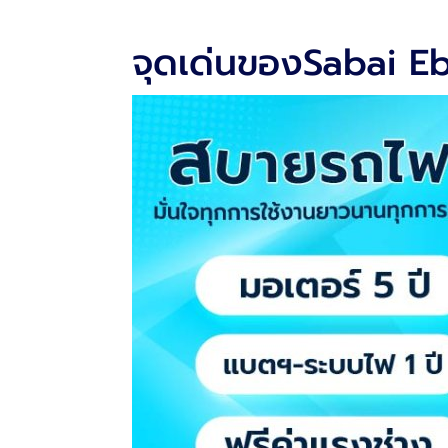
จุดเด่นของSabai E