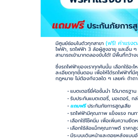
(ฟรี! ค่าแรง
มีศูนย์ซ่อมในตัวทุกสาขา
ไฟฟ้า, รถไฟฟ้า 3 ล้อผู้สูงอายุ และอื่น
สามารถเข้ามาทดลองขับได้! มีพื้นที่กว้า
ซึ่งรถไฟฟ้าของเราทุกคันนั้น เลือกใช้อะ
ละเอียดทุกขั้นตอน เพื่อให้ได้รถไฟฟ้าที่
กฎหมาย ไม่ต้องกังวลใด ๆ เลยค่ะ ถ้าถาม
แบตเตอรี่ยี่ห้อชั้นนำ ได้มาตรฐ
รับประกันแบตเตอรี่, มอเตอร์, ก
แถมฟรี
ประกันภัยการสูญเสีย
รถไฟฟ้ามีคุณภาพ แข็งแรง ทนทาน
เลือกใช้โช๊คนิ่ม เพื่อเพิ่มความย
เลือกใช้ล้อแม็กคุณภาพดี ราคาส
มีระบบเดินหน้าและถอยหลังแบบอัตโ