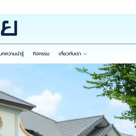
บทความน่ารู้
กิจกรรม
เกี่ยวกับเรา