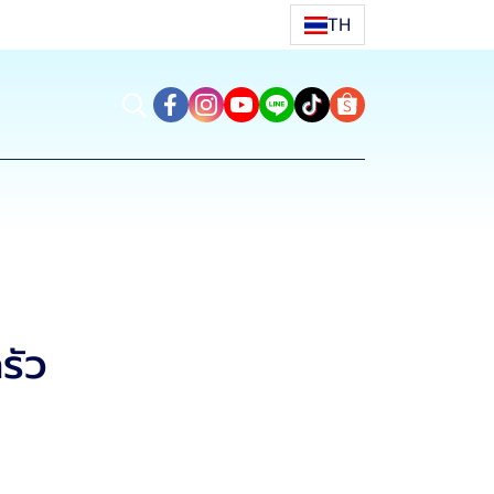
TH
รัว