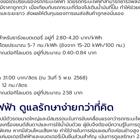
ึ่งข้อได้เปรียบของรถกระบะไฟฟ้า โดยรถกระบะไฟฟ้าสามารถชาร์จพลัง
ีราคาถูกกว่า เมื่อเทียบกับรถกระบะที่ต้องไปเติมน้ำมันที่ปั๊ม ทำให้ช่ว
สั้นและระยะยาว ส่งผลให้ต้นทุนของการขนส่งสินค้าถูกลงนั่นเอง
น สำหรับชาร์จแบตเตอรี่ อยู่ที่ 2.80-4.20 บาท/kWh
ืองโดยประมาณ 5-7 กม./kWh (อิงจาก 15-20 kWh/100 กม.)
าณต่อกิโลเมตร อยู่ที่ประมาณ 0.40-0.84 บาท
ล 31.00 บาท/ลิตร (ณ วันที่ 5 พ.ย. 2568)
ง 12 กม./ลิตร
าณต่อกิโลเมตร อยู่ที่ประมาณ 2.58 บาท
้า ดูแลรักษาง่ายกว่าที่คิด
วไปมีตัวรถขนาดใหญ่และมีสมรรถนะในการขับเคลื่อนแรงกว่ารถกระบะไฟฟ้
งเครื่องยนต์สันดาปและการใช้น้ำมันด้วย ผู้ขับจึงต้องมีความรู้ในกา
นพิเศษ หากมีส่วนไหนเสียหาย ค่าใช้จ่ายในการซ่อมแซมก็จะค่อนข้างสู
ีแค่มอเตอร์ไฟฟ้าและแบตเตอรี่เป็นชิ้นส่วนสำคัญ เน้นการดูแลรักษา 2 ช