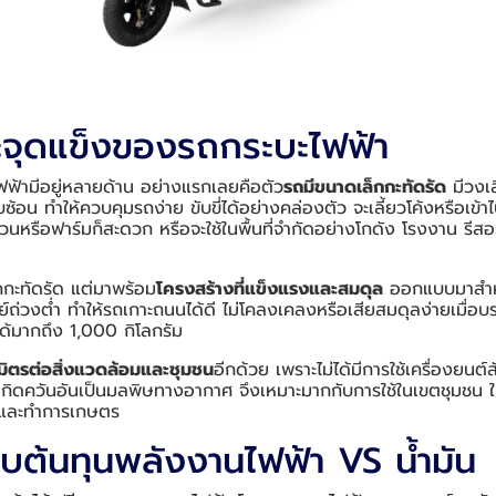
ะจุดแข็งของรถกระบะไฟฟ้า
ฟ้ามีอยู่หลายด้าน อย่างแรกเลยคือตัว
รถมีขนาดเล็กกะทัดรัด
มีวงเลี
บซ้อน ทำให้ควบคุมรถง่าย ขับขี่ได้อย่างคล่องตัว จะเลี้ยวโค้งหรือเ
หรือฟาร์มก็สะดวก หรือจะใช้ในพื้นที่จำกัดอย่างโกดัง โรงงาน รีสอร
กกะทัดรัด แต่มาพร้อม
โครงสร้างที่แข็งแรงและสมดุล
ออกแบบมาสำหร
ย์ถ่วงต่ำ ทำให้รถเกาะถนนได้ดี ไม่โคลงเคลงหรือเสียสมดุลง่ายเมื่อบ
ได้มากถึง 1,000 กิโลกรัม
นมิตรต่อสิ่งแวดล้อมและชุมชน
อีกด้วย เพราะไม่ได้มีการใช้เครื่องยนต์
อให้เกิดควันอันเป็นมลพิษทางอากาศ จึงเหมาะมากกับการใช้ในเขตชุมชน ใ
ตว์และทำการเกษตร
ยบต้นทุนพลังงานไฟฟ้า VS น้ำมัน