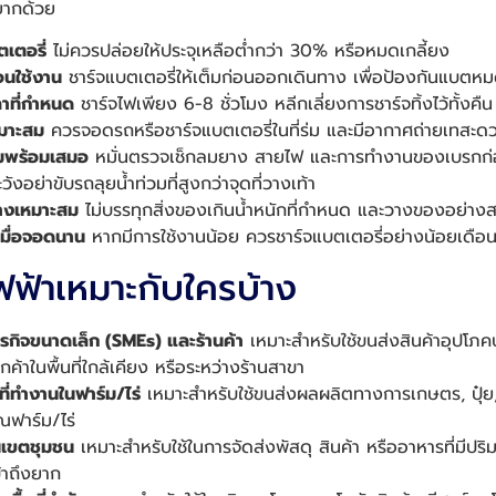
งยากด้วย
เตอรี่
ไม่ควรปล่อยให้ประจุเหลือต่ำกว่า 30% หรือหมดเกลี้ยง
อนใช้งาน
ชาร์จแบตเตอรี่ให้เต็มก่อนออกเดินทาง เพื่อป้องกันแบต
ลาที่กำหนด
ชาร์จไฟเพียง 6-8 ชั่วโมง หลีกเลี่ยงการชาร์จทิ้งไว้ทั้งคืน
หมาะสม
ควรจอดรถหรือชาร์จแบตเตอรี่ในที่ร่ม และมีอากาศถ่ายเทสะด
พร้อมเสมอ
หมั่นตรวจเช็กลมยาง สายไฟ และการทำงานของเบรกก่
วังอย่าขับรถลุยน้ำท่วมที่สูงกว่าจุดที่วางเท้า
างเหมาะสม
ไม่บรรทุกสิ่งของเกินน้ำหนักที่กำหนด และวางของอย่าง
เมื่อจอดนาน
หากมีการใช้งานน้อย ควรชาร์จแบตเตอรี่อย่างน้อยเดือนล
ฟ้าเหมาะกับใครบ้าง
ุรกิจขนาดเล็ก (SMEs) และร้านค้า
เหมาะสำหรับใช้ขนส่งสินค้าอุปโภคบ
ูกค้าในพื้นที่ใกล้เคียง หรือระหว่างร้านสาขา
ี่ทำงานในฟาร์ม/ไร่
เหมาะสำหรับใช้ขนส่งผลผลิตทางการเกษตร, ปุ๋ย,
ณฟาร์ม/ไร่
่ในเขตชุมชน
เหมาะสำหรับใช้ในการจัดส่งพัสดุ สินค้า หรืออาหารที่มีป
้าถึงยาก