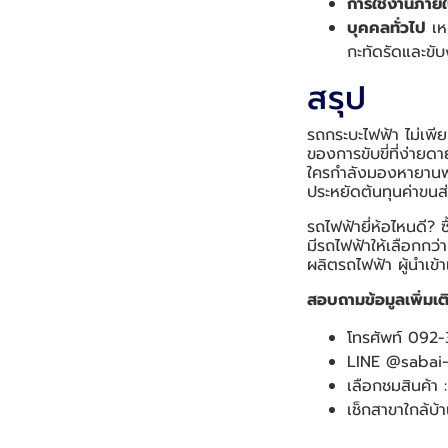
การใช้งานภายใน
บุคคลทั่วไป
เหม
กะทัดรัดและขับ
สรุป
รถกระบะไฟฟ้า ไม่เพีย
ของการขับขี่ที่ง่ายด
ใครกำลังมองหายานพา
ประหยัดต้นทุนค่าขนส
รถไฟฟ้ายี่ห้อไหนดี? 
มีรถไฟฟ้าให้เลือกกว
ผลิตรถไฟฟ้า ผู้นำเข้
สอบถามข้อมูลเพิ่มเติมไ
โทรศัพท์ 092
LINE @sabai-
เลือกชมสินค้า 
เช็กสาขาใกล้บ้