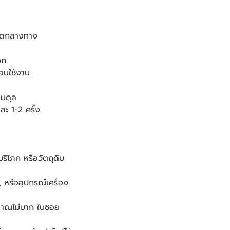
หมดกลางทาง
วก
อนใช้งาน
สมดุล
ะ 1-2 ครั้ง
ริโภค หรือวัตถุดิบ
 หรืออุปกรณ์เครื่อง
ริมาณไม่มาก ในซอย