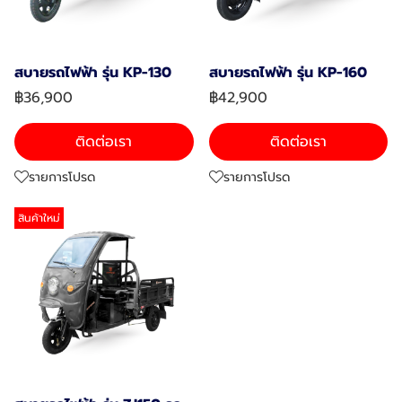
สบายรถไฟฟ้า รุ่น KP-130
สบายรถไฟฟ้า รุ่น KP-160
฿36,900
฿42,900
ติดต่อเรา
ติดต่อเรา
รายการโปรด
รายการโปรด
สินค้าใหม่