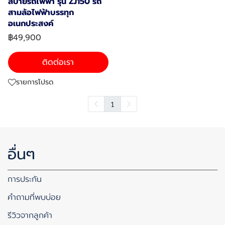
สบายรถไฟฟ้า รุ่น ZJ150 รถ
สามล้อไฟฟ้าบรรทุก
อเนกประสงค์
฿49,900
ติดต่อเรา
รายการโปรด
1
อื่นๆ
การประกัน
คำถามที่พบบ่อย
รีวิวจากลูกค้า