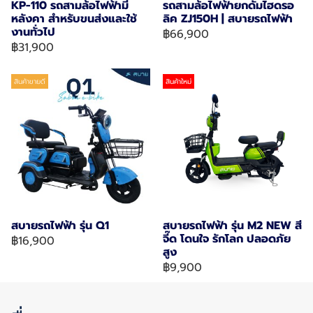
KP-110 รถสามล้อไฟฟ้ามี
รถสามล้อไฟฟ้ายกดั๊มไฮดรอ
หลังคา สำหรับขนส่งและใช้
ลิค ZJ150H | สบายรถไฟฟ้า
งานทั่วไป
฿66,900
฿31,900
สินค้าขายดี
สินค้าใหม่
สบายรถไฟฟ้า รุ่น Q1
สบายรถไฟฟ้า รุ่น M2 NEW สี
จี๊ด โดนใจ รักโลก ปลอดภัย
฿16,900
สูง
฿9,900