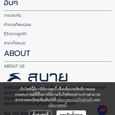
อื่นๆ
การประกัน
คำถามที่พบบ่อย
รีวิวจากลูกค้า
สาขาทั้งหมด
ABOUT
ABOUT US
ศูนย์รวมรถไฟฟ้าครบวงจร ทั้งสองล้อ สามล้อ และรถบรรทุก
เว็บไซต์นี้มีการใช้งานคุกกี้ เพื่อเพิ่มประสิทธิภาพและ
อเนกประสงค์
ประสบการณ์ที่ดีในการใช้งานเว็บไซต์ของท่าน ท่านสามารถ
มีศูนย์บริการมากกว่า 50 สาขาทั่วประเทศ
อ่านรายละเอียดเพิ่มเติมได้ที่
นโยบายความเป็นส่วนตัว
และ
ดูแลครบตั้งแต่ซื้อจนถึงบริการหลังการขาย
นโยบายคุกกี้
Tel: 02-108-8598
ตั้งค่าคุกกี้
ยอมรับทั้งหมด