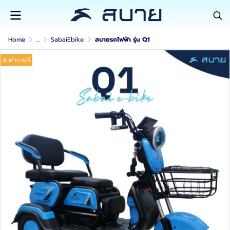
Home
...
SabaiEbike
สบายรถไฟฟ้า รุ่น Q1
สินค้าขายดี