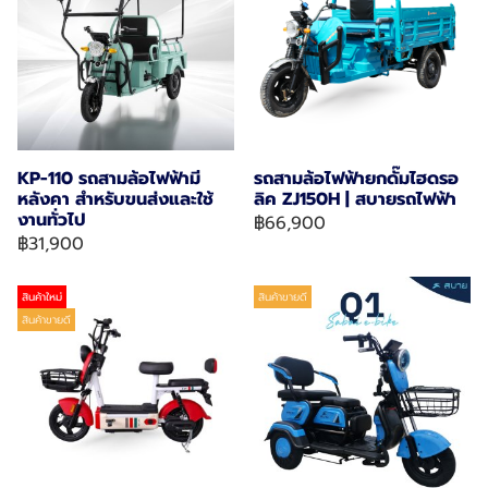
KP-110 รถสามล้อไฟฟ้ามี
รถสามล้อไฟฟ้ายกดั๊มไฮดรอ
หลังคา สำหรับขนส่งและใช้
ลิค ZJ150H | สบายรถไฟฟ้า
งานทั่วไป
฿66,900
฿31,900
สินค้าใหม่
สินค้าขายดี
สินค้าขายดี