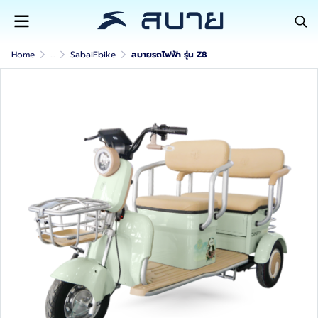
Home
...
SabaiEbike
สบายรถไฟฟ้า รุ่น Z8