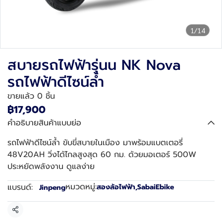
1/14
สบายรถไฟฟ้ารุ่นน NK Nova
รถไฟฟ้าดีไซน์ล้ำ
ขายแล้ว 0 ชิ้น
฿17,900
คำอธิบายสินค้าแบบย่อ
รถไฟฟ้าดีไซน์ล้ำ ขับขี่สบายในเมือง มาพร้อมแบตเตอรี่
48V20AH วิ่งได้ไกลสูงสุด 60 กม. ด้วยมอเตอร์ 500W
ประหยัดพลังงาน ดูแลง่าย
หมวดหมู่:
แบรนด์:
สองล้อไฟฟ้า
,
SabaiEbike
Jinpeng
แชร์