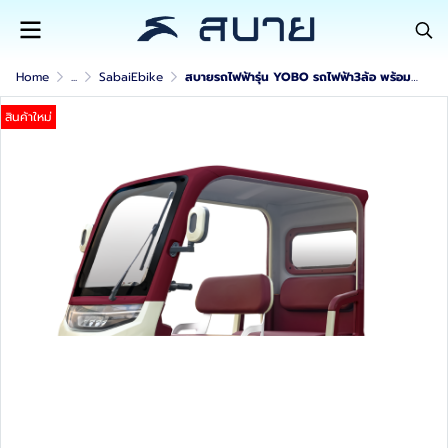
Home
...
SabaiEbike
สบายรถไฟฟ้ารุ่น YOBO รถไฟฟ้า3ล้อ พร้อมหลังคากันแดดกันฝน
สินค้าใหม่