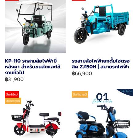
KP-110 รถสามล้อไฟฟ้ามี
รถสามล้อไฟฟ้ายกดั๊มไฮดรอ
หลังคา สำหรับขนส่งและใช้
ลิค ZJ150H | สบายรถไฟฟ้า
งานทั่วไป
฿66,900
฿31,900
สินค้าใหม่
สินค้าขายดี
สินค้าขายดี