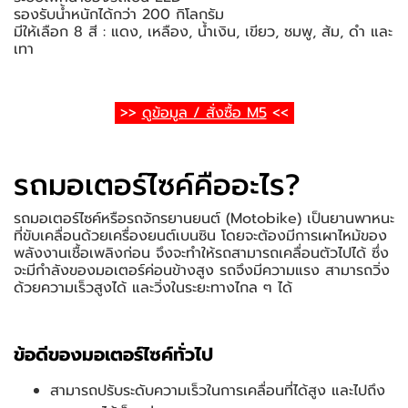
รองรับน้ำหนักได้กว่า 200 กิโลกรัม
มีให้เลือก 8 สี : แดง, เหลือง, น้ำเงิน, เขียว, ชมพู, ส้ม, ดำ และ
เทา
>>
ดูข้อมูล / สั่งซื้อ M5
<<
รถมอเตอร์ไซค์คืออะไร?
รถมอเตอร์ไซค์หรือ
รถจักรยานยนต์
(Motobike) เป็นยานพาหนะ
ที่ขับเคลื่อนด้วยเครื่องยนต์เบนซิน โดยจะต้องมีการเผาไหม้ของ
พลังงานเชื้อเพลิงก่อน จึงจะทำให้รถสามารถเคลื่อนตัวไปได้ ซึ่ง
จะมีกำลังของมอเตอร์ค่อนข้างสูง รถจึงมีความแรง สามารถวิ่ง
ด้วยความเร็วสูงได้ และวิ่งในระยะทางไกล ๆ ได้
ข้อดีของมอเตอร์ไซค์ทั่วไป
สามารถปรับระดับความเร็วในการเคลื่อนที่ได้สูง และไปถึง