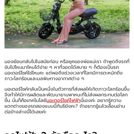
มองย้อนกลับไปในสมัยก่อน หรือยุคของพ่อแม่เรา ถ้าพูดถึงรถที่
ขับไปไหนมาไหนได้ง่าย ๆ หาที่จอดได้สบาย ๆ ก็ต้องเป็นรถ
มอเตอร์ไซค์ใช่ไหมคะ แต่พอถึงช่วงเวลาที่โลกมีการตะหนักถึง
ภาวะโลกร้อนและมลพิษทางอากาศต่าง ๆ
มอเตอร์ไซค์กลับเป็นหนึ่งในตัวการที่ส่งผลให้เกิดภาวะโลกร้อนขึ้น
จึงทำให้มีการผลิตและพัฒนายานพาหนะที่ไม่ส่งผลกระทบต่อโลก
ขึ้น นั่นก็คือเทคโนโลยี
มอเตอร์ไซค์ไฟฟ้า
นี่เองค่ะ อยากรู้ความ
แตกต่างของรถสองแบบนี้กันรึยังคะ? ถ้าอยากรู้แล้วเลื่อนอ่าน
ต่อข้างล่างนี้ได้เลยค่ะ