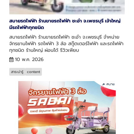
สบายรถไฟฟ้า ร้านขายรถไฟฟ้า ชะอำ จ.เพชรบุรี เจ้าใหญ่
มีรถไฟฟ้าทุกชนิด
สบายรถไฟฟ้า ร้านขายรถไฟฟ้า ชะอำ จ.เพชรบุรี จำหน่าย
จักรยานไฟฟ้า รถไฟฟ้า 3 ล้อ สกู๊ตเตอร์ไฟฟ้า และรถไฟฟ้า
ทุกชนิด ร้านใหญ่ ผ่อนได้ รีวิวเพียบ
10 พ.ค. 2026
สาระน่ารู้
content