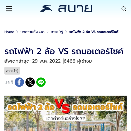
Home
บทความทั้งหมด
สาระน่ารู้
รถไฟฟ้า 2 ล้อ VS รถมอเตอร์ไซค์
รถไฟฟ้า 2 ล้อ VS รถมอเตอร์ไซค์
อัพเดทล่าสุด: 29 พ.ค. 2022
6466 ผู้เข้าชม
สาระน่ารู้
แชร์