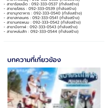
- สาขาร้อยเอ็ด : 092-333-0537 (กำลังสร้าง)
- สาขายโสธร : 092-333-0539 (กำลังสร้าง)
- สาขามุกดาหาร : 092-333-0540 (กำลังสร้าง)
- สาขาสกลนคร : 092-333-0541 (กำลังสร้าง)
- สาขานครพนม : 092-333-0542 (กำลังสร้าง)
- สาขาบึงกาฬ : 092-333-0543 (กำลังสร้าง)
- สาขาหล่มสัก : 092-333-0544 (กำลังสร้าง)
บทความที่เกี่ยวข้อง