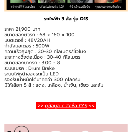
รถไฟฟ้า 3 ล้อ รุ่น Q1S
ราคา 21,900 บาท
ขนาดของตัวรถ : 68 x 160 x 100
แบตเตอรี่ : 48V20AH
กำลังมอเตอร์ : 500W
ความเร็วสูงสุด : 20-30 กิโลเมตร/ชั่วโมง
ระยะทางวิ่งต่อเนื่อง : 30-40 กิโลเมตร
ขนาดของยางรถ : 3.00 - 8
ระบบเบรค : Drum Brake
ระบบไฟหน้าของรถเป็น LED
รองรับน้ำหนักได้มากกว่า 300 กิโลกรัม
มีให้เลือก 5 สี : แดง, เหลือง, น้ำเงิน, เขียว และส้ม
>>
ดูข้อมูล / สั่งซื้อ Q1S
<<