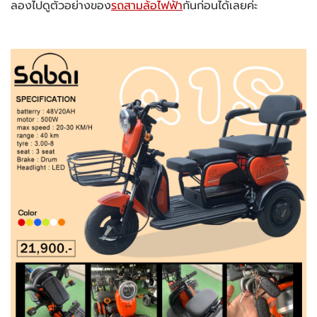
ลองไปดูตัวอย่างของ
รถสามล้อไฟฟ้า
กันก่อนได้เลยค่ะ