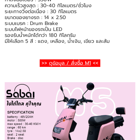
ความเร็วสูงสุด : 30-40 กิโลเมตร/ชั่วโมง
ระยะทางวิ่งต่อเนื่อง : 30 กิโลเมตร
ขนาดของยางรถ : 14 x 2.50
ระบบเบรค : Drum Brake
ระบบไฟหน้าของรถเป็น LED
รองรับน้ำหนักได้กว่า 180 กิโลกรัม
มีให้เลือก 5 สี : แดง, เหลือง, น้ำเงิน, เขียว และส้ม
>>
ดูข้อมูล / สั่งซื้อ M1
<<