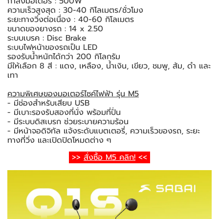
กำลังมอเตอร์ : 500W
ความเร็วสูงสุด : 30-40 กิโลเมตร/ชั่วโมง
ระยะทางวิ่งต่อเนื่อง : 40-60 กิโลเมตร
ขนาดของยางรถ : 14 x 2.50
ระบบเบรค : Disc Brake
ระบบไฟหน้าของรถเป็น LED
รองรับน้ำหนักได้กว่า 200 กิโลกรัม
มีให้เลือก 8 สี : แดง, เหลือง, น้ำเงิน, เขียว, ชมพู, ส้ม, ดำ และ
เทา
ความพิเศษของมอเตอร์ไซค์ไฟฟ้า รุ่น M5
- มีช่องสำหรับเสียบ USB
- มีเบาะรองรับสองที่นั่ง พร้อมที่ปั่น
- มีระบบดิสเบรก ช่วยระบายความร้อน
- มีหน้าจอดิจิทัล แจ้งระดับแบตเตอรี่, ความเร็วของรถ, ระยะ
ทางที่วิ่ง และเปิดปิดโหมดต่าง ๆ
>>
สั่งซื้อ M5 คลิก!
<<