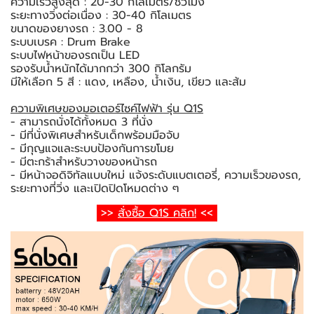
ความเร็วสูงสุด : 20-30 กิโลเมตร/ชั่วโมง
ระยะทางวิ่งต่อเนื่อง : 30-40 กิโลเมตร
ขนาดของยางรถ : 3.00 - 8
ระบบเบรค : Drum Brake
ระบบไฟหน้าของรถเป็น LED
รองรับน้ำหนักได้มากกว่า 300 กิโลกรัม
มีให้เลือก 5 สี : แดง, เหลือง, น้ำเงิน, เขียว และส้ม
ความพิเศษของมอเตอร์ไซค์ไฟฟ้า รุ่น Q1S
- สามารถนั่งได้ทั้งหมด 3 ที่นั่ง
- มีที่นั่งพิเศษสำหรับเด็กพร้อมมือจับ
- มีกุญแจและระบบป้องกันการขโมย
- มีตะกร้าสำหรับวางของหน้ารถ
- มีหน้าจอดิจิทัลแบบใหม่ แจ้งระดับแบตเตอรี่, ความเร็วของรถ,
ระยะทางที่วิ่ง และเปิดปิดโหมดต่าง ๆ
>>
สั่งซื้อ Q1S คลิก!
<<