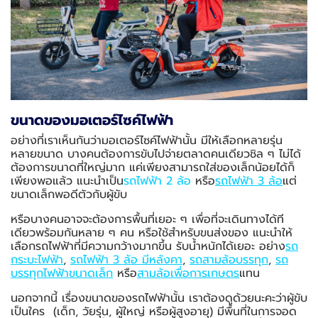
ขนาดของมอเตอร์ไซค์ไฟฟ้า
อย่างที่เราเห็นกันว่ามอเตอร์ไซค์ไฟฟ้านั้น มีให้เลือกหลายรุ่น
หลายขนาด บางคนต้องการขับไปจ่ายตลาดคนเดียวชิล ๆ ไม่ได้
ต้องการขนาดที่ใหญ่มาก แค่เพียงสามารถใส่ของเล็กน้อยได้ก็
เพียงพอแล้ว แนะนำเป็น
รถไฟฟ้า 2 ล้อ
หรือ
รถไฟฟ้า 3 ล้อ
แต่
ขนาดเล็กพอดีตัวกับผู้ขับ
หรือบางคนอาจจะต้องการพื้นที่เยอะ ๆ เพื่อที่จะเดินทางได้ที
เดียวพร้อมกันหลาย ๆ คน หรือใช้สำหรับขนส่งของ แนะนำให้
เลือกรถไฟฟ้าที่มีความกว้างมากขึ้น รับน้ำหนักได้เยอะ อย่าง
รถ
กระบะไฟฟ้า
,
รถไฟฟ้า 3 ล้อ มีหลังคา
,
รถสามล้อบรรทุก
,
รถ
บรรทุกไฟฟ้าขนาดเล็ก
หรือ
สามล้อเพื่อการเกษตร
แทน
นอกจากนี้ เรื่องขนาดของรถไฟฟ้านั้น เราต้องดูด้วยนะคะว่าผู้ขับ
เป็นใคร (เด็ก, วัยรุ่น, ผู้ใหญ่ หรือผู้สูงอายุ) มีพื้นที่ในการจอด