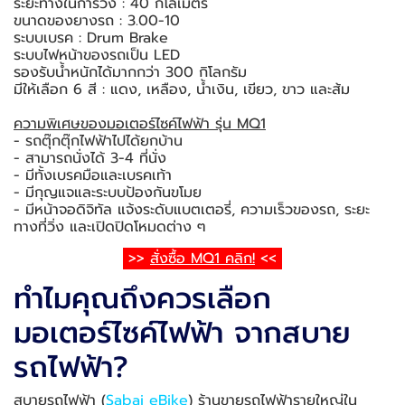
ระยะทางในการวิ่ง : 40 กิโลเมตร
ขนาดของยางรถ : 3.00-10
ระบบเบรค : Drum Brake
ระบบไฟหน้าของรถเป็น LED
รองรับน้ำหนักได้มากกว่า 300 กิโลกรัม
มีให้เลือก 6 สี : แดง, เหลือง, น้ำเงิน, เขียว, ขาว และส้ม
ความพิเศษของมอเตอร์ไซค์ไฟฟ้า รุ่น MQ1
- รถตุ๊กตุ๊กไฟฟ้าไปได้ยกบ้าน
- สามารถนั่งได้ 3-4 ที่นั่ง
- มีทั้งเบรคมือและเบรคเท้า
- มีกุญแจและระบบป้องกันขโมย
- มีหน้าจอดิจิทัล แจ้งระดับแบตเตอรี่, ความเร็วของรถ, ระยะ
ทางที่วิ่ง และเปิดปิดโหมดต่าง ๆ
>>
สั่งซื้อ MQ1 คลิก!
<<
ทำไมคุณถึงควรเลือก
มอเตอร์ไซค์ไฟฟ้า จากสบาย
รถไฟฟ้า?
สบายรถไฟฟ้า (
Sabai eBike
) ร้านขายรถไฟฟ้ารายใหญ่ใน