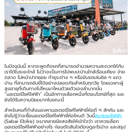
ในปัจจุบันนี้ หากจะพูดถึงรถที่สามารถอำนวยความสะดวกให้กับ
เราได้ในระยะใกล้ ไม่ว่าจะเป็นการไปพบปะบ้านใกล้เรือนเคียง จ่าย
ตลาด ไปหน้าปากซอย ทำธุระต่าง ๆ หรือขับรถเล่นชิล ๆ แถว
บ้าน ที่สามารถขับขี่ได้อย่างปลอดภัยสำหรับทุกวัย โดยเฉพาะผู้
สูงอายุที่เดินทางไปไหนมาไหนด้วยตัวเองลำบากนั้น
“มอเตอร์ไซค์ไฟฟ้า” เป็นอีกทางเลือกหนึ่งที่ตอบโจทย์ที่สุด และ
ยังได้รับความนิยมมากในขณะนี้
สำหรับคนที่กำลังมองหามอเตอร์ไซค์ไฟฟ้ายี่ห้อดี ๆ สักคัน และ
ยังไม่รู้ว่าจะซื้อมอเตอร์ไซค์ไฟฟ้ายี่ห้อไหนดี วันนี้
สบายรถไฟฟ้า
(Sabai Ebike) จะมาคลายข้อสงสัยให้เข้าใจว่า เราควรเลือก
มอเตอร์ไซค์ไฟฟ้าอย่างไร ก่อนตัดสินใจต้องดูอะไรบ้าง และสรุป