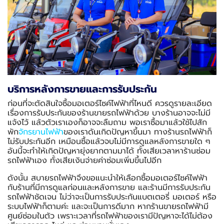
บริการหลังการขายและการรับประกัน
ก่อนที่จะตัดสินใจซื้อมอเตอร์ไซค์ไฟฟ้าที่ไหนดี ควรดูรายละเอียด
เรื่องการรับประกันของร้านขายรถไฟฟ้าด้วย บางร้านอาจจะไม่มี
แจ้งไว้ แล้วตัวเราเองก็อาจจะลืมถาม พอเราซื้อมาแล้วใช้ไปสัก
พัก
จักรยานไฟฟ้า
ของเราดันเกิดปัญหาขึ้นมา ทางร้านรถไฟฟ้าก็
ไม่รับประกันอีก เหมือนซื้อแล้วจบไม่มีการดูแลหลังการขายใด ๆ
อันนี้จะทำให้เกิดปัญหายุ่งยากตามมาได้ ทั้งเสียเวลาหาร้านซ่อม
รถไฟฟ้าเอง ทั้งเสียเงินจ่ายค่าซ่อมเพิ่มขึ้นไปอีก
ดังนั้น สบายรถไฟฟ้าจึงขอแนะนำให้เลือกซื้อมอเตอร์ไซค์ไฟฟ้า
กับร้านที่มีการดูแลก่อนและหลังการขาย และร้านมีการรับประกัน
รถไฟฟ้าชัดเจน ไม่ว่าจะเป็นการ
รับประกันแบตเตอรี่ มอเตอร์ หรือ
ระบบไฟฟ้าก็ตามค่ะ และจะเป็นการดีมาก หากร้านขายรถไฟฟ้ามี
ศูนย์ซ่อมในตัว เพราะเวลาที่รถไฟฟ้าของเรามีปัญหาจะได้ไม่ต้อง