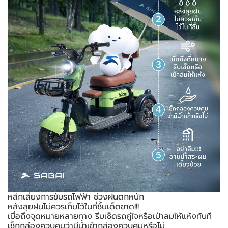
หลีกเลี่ยงการขับรถไฟฟ้า ช่วงฝนตกหนัก
หลังลุยฝนไม่ควรเก็บไว้ในที่ชื้นเด็ดขาด!!!
เมื่อถึงจุดหมายหลายทาง รีบเช็ดรถคู่ใจหรือเป่าลมให้แห้งทันที
เช็กกล่องควบคุมว่ามีน้ำเข้ากล่องควบคุมหรือไม่