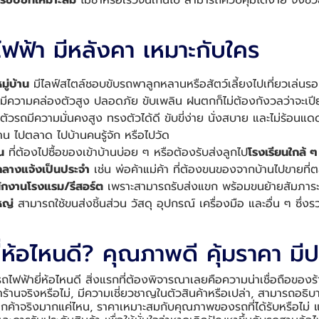
ขับขี่ที่เหมาะสม
ไม่ช้าหรือเร็วจนเกินไป สามารถควบคุมได้ง่าย จึงช
ฟฟ้า มีหลังคา เหมาะกับใคร
หมู่บ้าน
มีไลฟ์สไตล์ชอบขับรถพาลูกหลานหรือสัตว์เลี้ยงไปเที่ยวเล่นรอ
มีความคล่องตัวสูง ปลอดภัย ขับเพลิน ฝนตกก็ไม่ต้องกังวลว่าจะเป
ัวรถมีความมั่นคงสูง ทรงตัวได้ดี ขับขี่ง่าย นั่งสบาย และไม่ร้อนแด
าน ไปตลาด ไปบ้านคนรู้จัก หรือไปวัด
น
ที่ต้องไปซื้อของเข้าบ้านบ่อย ๆ หรือต้องรับส่งลูกไป
โรงเรียนใกล้ 
านกลางแจ้งเป็นประจำ
เช่น พ่อค้าแม่ค้า ที่ต้องขนของจากบ้านไปขายที่
ักงานโรงแรม/รีสอร์ต
เพราะสามารถรับส่งแขก พร้อมขนย้ายสัมภาระได
หญ่
สามารถใช้ขนส่งชิ้นส่วน วัสดุ อุปกรณ์ เครื่องมือ และอื่น ๆ ซึ่งร
่ห้อไหนดี? คุณภาพดี คุ้มราคา มีป
อรถไฟฟ้ายี่ห้อไหนดี สิ่งแรกที่ต้องพิจารณาเลยคือความน่าเชื่อถือขอ
ร้านจริงหรือไม่, มีความเชี่ยวชาญในตัวสินค้าหรือเปล่า, สามารถอธิบ
ลูกค้าจริงมากแค่ไหน, ราคาเหมาะสมกับคุณภาพของรถที่ได้รับหรือไม่