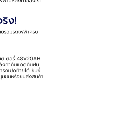
อไฟฟ้ามีหลังคาของเรา
ริง!
ศูนย์รวมรถไฟฟ้าครบ
บตเตอรี่ 48V20AH
ีหลังคากันแดดกันฝน
ถเปิดท้ายได้ ขับขี่
ุมชนหรือขนส่งสินค้า