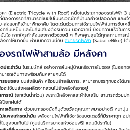
งคา (Electric Tricycle with Roof) หนึ่งในประเภทของรถไฟฟ้า 3 ล้
ยุที่ต้องการรถที่สามารถขับขี่ไปในบริเวณใกล้บ้านอย่างปลอดภัย และเ
ับ-ส่งแขกที่เข้ามาพักอาศัย โดดเด่นด้วยการใช้ระบบไฟฟ้าในการขับเคล
่งกลิ่นเหม็น และไม่ส่งเสียงดังรบกวน นอกจากนี้ ยังมีความเร็วในการขั
งมั่นใจ หากใครกำลังมองหาตัวช่วยดี ๆ ที่พาคุณลุยได้ทุกสถานการณ
ลังคาให้มากขึ้น ผ่านบทความนี้กับ
สบายรถไฟฟ้า
(Sabai eBike) ได้
องรถไฟฟ้าสามล้อ มีหลังคา
วิตประจำวัน
ในระยะใกล้ อย่างภายในหมู่บ้านหรือภายในซอย (ไม่ออกถน
ะสามารถเดินทางพร้อมกันหลายคนได้
นการขนของ
ขนส่งสินค้า หรือขนย้ายสัมภาระ สามารถบรรทุกของได้มากใ
ือจะใช้ขนส่งผลผลิตจากสวนไปยังคลังก็เอาอยู่
านการณ์
(ยกเว้นน้ำท่วม) เพราะมีหลังคาและผ้าใบเสริม สามารถช่วย
้เปียกฝนได้
การเดินทาง
ด้วยเบาะรองนั่งที่บุด้วยวัสดุคุณภาพมาอย่างดี หนานุ่ม นั
ไม่แพงเท่ารถน้ำมัน
พลังงานไฟฟ้าที่ใช้ชาร์จแบตเตอรี่ก็มีราคาถูก อุป
็ไม่สูงจนเกินไป (ศูนย์บริการบางแห่งซ่อมฟรี! แถมมีประกัน)