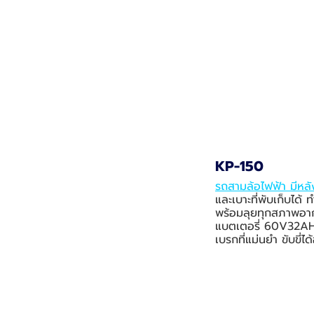
KP-150
รถสามล้อไฟฟ้า มีหลั
และเบาะที่พับเก็บได้
พร้อมลุยทุกสภาพอาก
แบตเตอรี่ 60V32AH ที
เบรกที่แม่นยำ ขับขี่