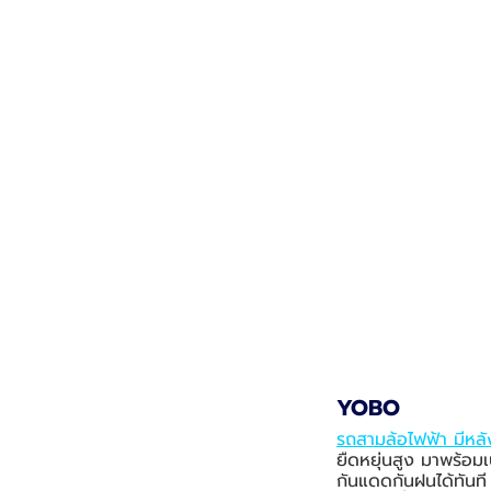
YOBO
รถสามล้อไฟฟ้า มีหล
ยืดหยุ่นสูง มาพร้อม
กันแดดกันฝนได้ทันที