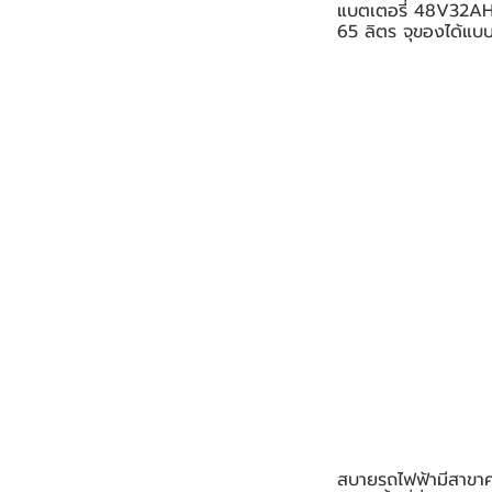
แบตเตอรี่ 48V32AH ใ
65 ลิตร จุของได้แบบ
สบายรถไฟฟ้ามีสาขาคอ