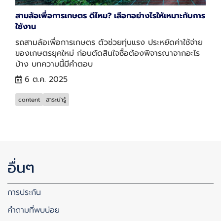
สามล้อเพื่อการเกษตร ดีไหม? เลือกอย่างไรให้เหมาะกับการ
ใช้งาน
รถสามล้อเพื่อการเกษตร ตัวช่วยทุ่นแรง ประหยัดค่าใช้จ่าย
ของเกษตรยุคใหม่ ก่อนตัดสินใจซื้อต้องพิจารณาจากอะไร
บ้าง บทความนี้มีคำตอบ
6 ต.ค. 2025
content
สาระน่ารู้
อื่นๆ
การประกัน
คำถามที่พบบ่อย