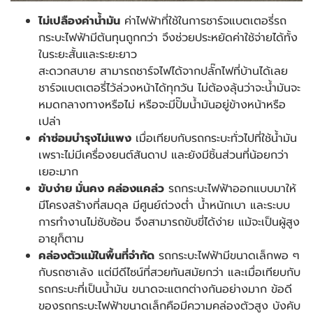
ไม่เปลืองค่าน้ำมัน
ค่าไฟฟ้าที่ใช้ในการชาร์จแบตเตอรี่รถ
กระบะไฟฟ้ามีต้นทุนถูกกว่า จึงช่วยประหยัดค่าใช้จ่ายได้ทั้ง
ในระยะสั้นและระยะยาว
สะดวกสบาย สามารถชาร์จไฟได้จากปลั๊กไฟที่บ้านได้เลย
ชาร์จแบตเตอรี่ไว้ล่วงหน้าได้ทุกวัน ไม่ต้องลุ้นว่าจะน้ำมันจะ
หมดกลางทางหรือไม่ หรือจะมีปั๊มน้ำมันอยู่ข้างหน้าหรือ
เปล่า
ค่าซ่อมบำรุงไม่แพง
เมื่อเทียบกับรถกระบะทั่วไปที่ใช้น้ำมัน
เพราะไม่มีเครื่องยนต์สันดาป และยังมีชิ้นส่วนที่น้อยกว่า
เยอะมาก
ขับง่าย มั่นคง คล่องแคล่ว
รถกระบะไฟฟ้าออกแบบมาให้
มีโครงสร้างที่สมดุล มีศูนย์ถ่วงต่ำ น้ำหนักเบา และระบบ
การทำงานไม่ซับซ้อน จึงสามารถขับขี่ได้ง่าย แม้จะเป็นผู้สูง
อายุก็ตาม
คล่องตัวแม้ในพื้นที่จำกัด
รถกระบะไฟฟ้ามีขนาดเล็กพอ ๆ
กับรถซาเล้ง แต่มีดีไซน์ที่สวยทันสมัยกว่า และเมื่อเทียบกับ
รถกระบะที่เป็นน้ำมัน ขนาดจะแตกต่างกันอย่างมาก ข้อดี
ของรถกระบะไฟฟ้าขนาดเล็กคือมีความคล่องตัวสูง บังคับ