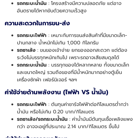
รถกระบะน้ำมัน
: โครงสร้างมีความปลอดภัย แต่อาจ
อันตรายได้หากขับด้วยความเร็วสูง
ความสะดวกในการขน-ส่ง
รถกระบะไฟฟ้า
: เหมาะกับการขนส่งสินค้าที่มีขนาดเล็ก-
ปานกลาง น้ำหนักไม่เกิน 1,000 กิโลกรัม
รถซาเล้ง
: ขนของเข้าง่าย ยกของออกสะดวก แต่ต้อง
ระวังไม่บรรทุกหนักเกินไป เพราะรถอาจเสียสมดุลได้
รถกระบะน้ำมัน
: บรรทุกของได้หลากหลาย ทั้งขนาดเล็ก
และขนาดใหญ่ รวมถึงของที่มีน้ำหนักมากอย่างตู้เย็น
เครื่องซักผ้า เฟอร์นิเจอร์ ฯลฯ
ค่าใช้จ่ายด้านพลังงาน (ไฟฟ้า VS น้ำมัน)
รถกระบะไฟฟ้า
: ต้นทุนค่าชาร์จไฟฟ้าต่อกิโลเมตรต่ำกว่า
น้ำมัน หรือไม่เกิน 0.20 บาท/กิโลเมตร
รถซาเล้ง/รถกระบะน้ำมัน
: ค่าน้ำมันมีต้นทุนเชื้อเพลิงแพง
กว่า อาจจะอยู่ที่ประมาณ 2.14 บาท/กิโลเมตร ขึ้นไป