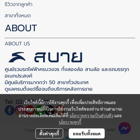
รีวิวจากลูกค้า
สาขาทั้งหมด
ABOUT
ABOUT US
ศูนย์รวมรถไฟฟ้าครบวงจร ทั้งสองล้อ สามล้อ และรถบรรทุก
อเนกประสงค์
มีศูนย์บริการมากกว่า 50 สาขาทั่วประเทศ
ดูแลครบตั้งแต่ซื้อจนถึงบริการหลังการขาย
Tel: 02-108-8598
เว็บไซต์นี้มีการใช้งานคุกกี้ เพื่อเพิ่มประสิทธิภาพและ
ประสบการณ์ที่ดีในการใช้งานเว็บไซต์ของท่าน ท่านสามารถ
อ่านรายละเอียดเพิ่มเติมได้ที่
นโยบายความเป็นส่วนตัว
และ
นโยบายคุกกี้
Copyright | All Rights Reserved | Powered by MWE
ตั้งค่าคุกกี้
ยอมรับทั้งหมด
Powered By
MakeWebEasy