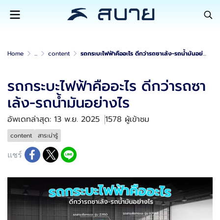
Home
...
content
รถกระบะไฟฟ้าคืออะไร ดีกว่ารถซาเล้ง-รถน้ำมันอย่างไร
รถกระบะไฟฟ้าคืออะไร ดีกว่ารถซา
เล้ง-รถน้ำมันอย่างไร
อัพเดทล่าสุด: 13 พ.ย. 2025
1578 ผู้เข้าชม
content
สาระน่ารู้
แชร์