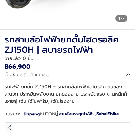
1/8
รถสามล้อไฟฟ้ายกดั๊มไฮดรอลิค
ZJ150H | สบายรถไฟฟ้า
ขายแล้ว 0 ชิ้น
฿66,900
คำอธิบายสินค้าแบบย่อ
รถไฟฟ้ายกดั๊ม ZJ150H – รถสามล้อไฟฟ้าไฮโดรลิค ขนของ
สะดวก ประหยัดพลังงาน ยกของง่าย ประหยัดแรง งานหนักก็
เอาอยู่ เช่น ใช้ในฟาร์ม, ใช้ในโรงงาน
หมวดหมู่:
แบรนด์:
สามล้อบรรทุกไฟฟ้า
,
SabaiEbike
Jinpeng
แชร์