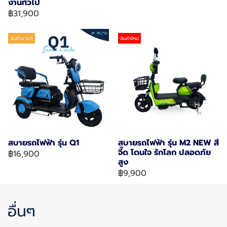
งานทั่วไป
฿31,900
สินค้าขายดี
สินค้าใหม่
สบายรถไฟฟ้า รุ่น Q1
สบายรถไฟฟ้า รุ่น M2 NEW สี
จี๊ด โดนใจ รักโลก ปลอดภัย
฿16,900
สูง
฿9,900
อื่นๆ