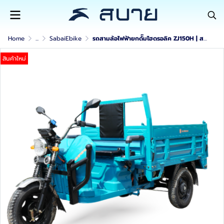
Home
...
SabaiEbike
รถสามล้อไฟฟ้ายกดั๊มไฮดรอลิค ZJ150H | สบายรถไฟฟ้า
สินค้าใหม่