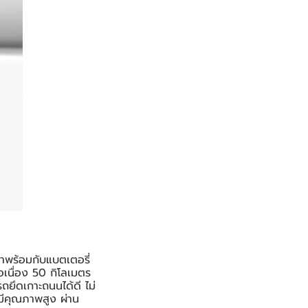
มาพร้อมกับแบตเตอรี่
นื่อง 50 กิโลเมตร
ถยึดเกาะถนนได้ดี ไม่
่มีคุณภาพสูง ผ่าน