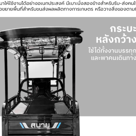
ห้ใช้งานได้อย่างอเนกประสงค์ มีเบาะนั่งสองข้างสำหรับรับ-ส่งคน
ื่อขยายพื้นที่สำหรับขนส่งผลผลิตทางการเกษตร หรือวางสิ่งของตามท