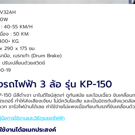
60V32AH
000W
ด : 40-55 KM/H
เนื่อง : 50 KM.
: 400+ KG.
 x 290 x 175 ซม.
รกมือ, เบรกเท้า (Drum Brake)
ปรับเปลี่ยนด้วยสวิตช์
00-19
งรถไฟฟ้า 3 ล้อ รุ่น KP-150
P-150 มีสีดำเงา มาในดีไซน์สุดเท่ ดูทันสมัย และโฉบเฉี่ยว ขับเคลื่อ
ตอรี่ ทำให้ส่งเสียงเงียบ ไม่มีควันไอเสีย และเป็นมิตรกับสิ่งแวดล
ดวก ชาร์จไฟบ้านได้เลย ค่าใช้จ่ายไม่แพงเมื่อเทียบกับรถที่ขับเคลื่อนด้
ู่มือการใช้งานและวิธีดูแลรถไฟฟ้า
ใช้งานได้อเนกประสงค์