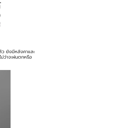
้ว ยังมีหลังคาและ
ไม่ว่าจะฝนตกหรือ