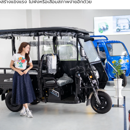
สร้างแข็งแรง ไม่พังหรือเสื่อมสภาพง่ายอีกด้วย