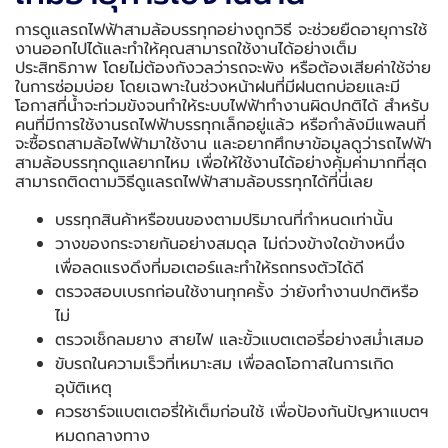
การดูแลรถไฟฟ้าสามล้อบรรทุกอย่างถูกวิธี จะช่วยยืดอายุการใช้
งานออกไปได้และทำให้คุณสามารถใช้งานได้อย่างเต็ม
ประสิทธิภาพ โดยไม่ต้องกังวลว่ารถจะพัง หรือต้องเสียค่าใช้จ่าย
ในการซ่อมบ่อย โดยเฉพาะในช่วงหน้าฝนที่มีฝนตกบ่อยและมี
โอกาสที่น้ำจะท่วมขังจนทำให้ระบบไฟฟ้าทำงานผิดปกติได้ สำหรับ
คนที่มีการใช้งานรถไฟฟ้าบรรทุกเล็กอยู่แล้ว หรือกำลังมีแพลนที่
จะซื้อรถสามล้อไฟฟ้ามาใช้งาน และอยากศึกษาข้อมูลดูว่ารถไฟฟ้า
สามล้อบรรทุกดูแลยากไหม เพื่อให้ใช้งานได้อย่างคุ้มค่ามากที่สุด
สามารถติดตามวิธีดูแลรถไฟฟ้าสามล้อบรรทุกได้ที่นี่เลย
บรรทุกสินค้าหรือขนของตามปริมาณที่กำหนดเท่านั้น
วางของกระจายกันอย่างสมดุล ไม่ถ่วงข้างใดข้างหนึ่ง
เพื่อลดแรงดึงที่มอเตอร์และทำให้รถทรงตัวได้ดี
ตรวจสอบเบรกก่อนใช้งานทุกครั้ง ว่ายังทำงานปกติหรือ
ไม่
ตรวจเช็กลมยาง สายไฟ และขั้วแบตเตอรี่อย่างสม่ำเสมอ
ขับรถในความเร็วที่เหมาะสม เพื่อลดโอกาสในการเกิด
อุบัติเหตุ
ควรชาร์จแบตเตอรี่ให้เต็มก่อนใช้ เพื่อป้องกันปัญหาแบตฯ
หมดกลางทาง