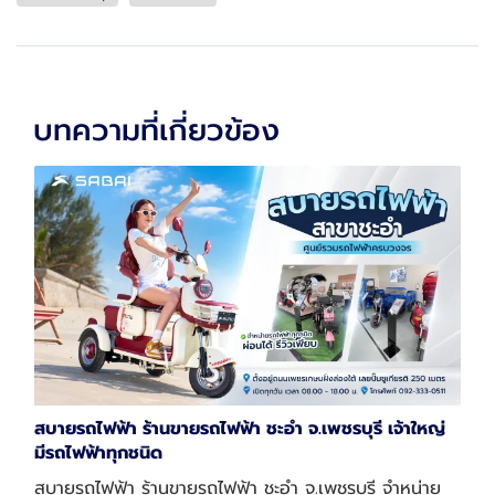
บทความที่เกี่ยวข้อง
สบายรถไฟฟ้า ร้านขายรถไฟฟ้า ชะอำ จ.เพชรบุรี เจ้าใหญ่
มีรถไฟฟ้าทุกชนิด
สบายรถไฟฟ้า ร้านขายรถไฟฟ้า ชะอำ จ.เพชรบุรี จำหน่าย