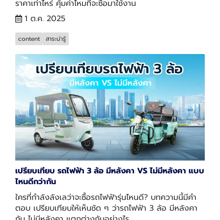
ราคาเท่าไหร่ คุ้มค่าไหมที่จะซื้อมาใช้งาน
1 ต.ค. 2025
content
สาระน่ารู้
เปรียบเทียบ รถไฟฟ้า 3 ล้อ มีหลังคา VS ไม่มีหลังคา แบบ
ไหนดีกว่ากัน
ใครที่กำลังลังเลว่าจะซื้อรถไฟฟ้ารุ่นไหนดี? บทความนี้มีคำ
ตอบ เปรียบเทียบให้เห็นชัด ๆ ว่ารถไฟฟ้า 3 ล้อ มีหลังคา
กับ ไม่มีหลังคา แตกต่างกันอย่างไร