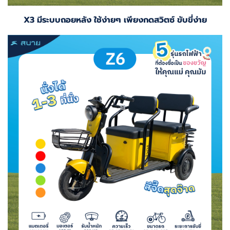
X3 มีระบบถอยหลัง ใช้ง่ายๆ เพียงกดสวิตซ์ ขับขี่ง่าย