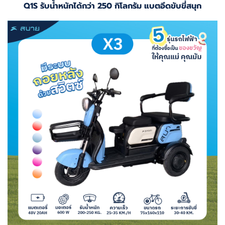
Q1S รับน้ำหนักได้กว่า 250 กิโลกรัม แบตอึดขับขี่สนุก