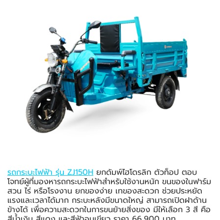
รถกระบะไฟฟ้า รุ่น ZJ150H
ยกดัมพ์ไฮโดรลิก ตัวท็อป ตอบ
โจทย์ผู้ที่มองหารถกระบะไฟฟ้าสำหรับใช้งานหนัก ขนของในฟาร์ม
สวน ไร่ หรือโรงงาน ยกของง่าย เทของสะดวก ช่วยประหยัด
แรงและเวลาได้มาก กระบะหลังมีขนาดใหญ่ สามารถเปิดฝาด้าน
ข้างได้ เพื่อความสะดวกในการขนย้ายสิ่งของ มีให้เลือก 3 สี คือ
สีน้ำเงิน สีแดง และสีฟ้าอมเขียว ราคา 66,900 บาท