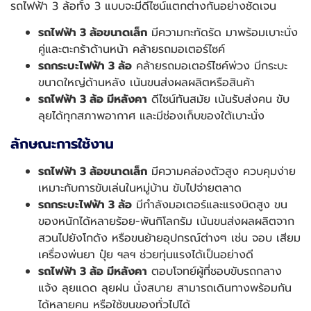
รถไฟฟ้า 3 ล้อทั้ง 3 แบบจะมีดีไซน์แตกต่างกันอย่างชัดเจน
รถไฟฟ้า 3 ล้อขนาดเล็ก
มีความกะทัดรัด มาพร้อมเบาะนั่ง
คู่และตะกร้าด้านหน้า คล้ายรถมอเตอร์ไซค์
รถกระบะไฟฟ้า 3 ล้อ
คล้ายรถมอเตอร์ไซค์พ่วง มีกระบะ
ขนาดใหญ่ด้านหลัง เน้นขนส่งผลผลิตหรือสินค้า
รถไฟฟ้า 3 ล้อ มีหลังคา
ดีไซน์ทันสมัย เน้นรับส่งคน ขับ
ลุยได้ทุกสภาพอากาศ และมีช่องเก็บของใต้เบาะนั่ง
ลักษณะการใช้งาน
รถไฟฟ้า 3 ล้อขนาดเล็ก
มีความคล่องตัวสูง ควบคุมง่าย
เหมาะกับการขับเล่นในหมู่บ้าน ขับไปจ่ายตลาด
รถกระบะไฟฟ้า 3 ล้อ
มีกำลังมอเตอร์และแรงบิดสูง ขน
ของหนักได้หลายร้อย-พันกิโลกรัม เน้นขนส่งผลผลิตจาก
สวนไปยังโกดัง หรือขนย้ายอุปกรณ์ต่างๆ เช่น จอบ เสียม
เครื่องพ่นยา ปุ๋ย ฯลฯ ช่วยทุ่นแรงได้เป็นอย่างดี
รถไฟฟ้า 3 ล้อ มีหลังคา
ตอบโจทย์ผู้ที่ชอบขับรถกลาง
แจ้ง ลุยแดด ลุยฝน นั่งสบาย สามารถเดินทางพร้อมกัน
ได้หลายคน หรือใช้ขนของทั่วไปได้