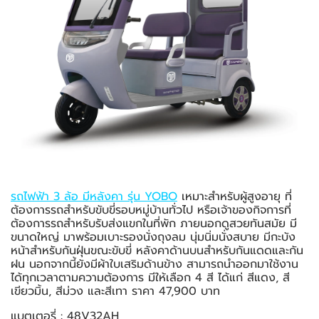
รถไฟฟ้า 3 ล้อ มีหลังคา รุ่น YOBO
เหมาะสำหรับผู้สูงอายุ ที่
ต้องการรถสำหรับขับขี่รอบหมู่บ้านทั่วไป หรือเจ้าของกิจการที่
ต้องการรถสำหรับรับส่งแขกในที่พัก ภายนอกดูสวยทันสมัย มี
ขนาดใหญ่ มาพร้อมเบาะรองนั่งถุงลม นุ่มนิ่มนั่งสบาย มีกะบัง
หน้าสำหรับกันฝุ่นขณะขับขี่ หลังคาด้านบนสำหรับกันแดดและกัน
ฝน นอกจากนี้ยังมีผ้าใบเสริมด้านข้าง สามารถนำออกมาใช้งาน
ได้ทุกเวลาตามความต้องการ มีให้เลือก 4 สี ได้แก่ สีแดง, สี
เขียวมิ้น, สีม่วง และสีเทา ราคา 47,900 บาท
แบตเตอรี่ : 48V32AH