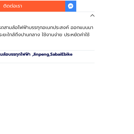
ติดต่อเรา
ือรถสามล้อไฟฟ้าบรรทุกอเนกประสงค์ ออกแบบมา
ระยะใกล้ถึงปานกลาง ใช้งานง่าย ประหยัดค่าใช้
ามล้อบรรทุกไฟฟ้า
,
Jinpeng
,
SabaiEbike