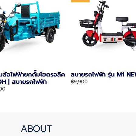
มล้อไฟฟ้ายกดั๊มไฮดรอลิค
สบายรถไฟฟ้า รุ่น M1 N
0H | สบายรถไฟฟ้า
฿9,900
00
ABOUT