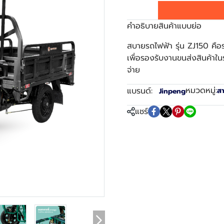
คำอธิบายสินค้าแบบย่อ
สบายรถไฟฟ้า รุ่น ZJ150 ค
เพื่อรองรับงานขนส่งสินค้าใน
จ่าย
หมวดหมู่:
แบรนด์:
ส
Jinpeng
แชร์