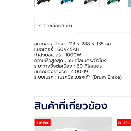
รายละเอียดสินค้า
ขนาดของตัวรถ : 113 x 288 x 135 ซม.
แบตเตอรี่ : 60V45AH
กำลังมอเตอร์ : 1000W
ความเร็วสูงสุด : 55 กิโลเมตร/ชั่วโมง
ระยะทางวิ่งต่อเนื่อง : 60 กิโลเมตร
ขนาดของยางรถ : 4.00-19
ระบบเบรค : เบรคมือ,เบรคเท้า (Drum Brake)
สินค้าที่เกี่ยวข้อง
สินค้าใหม่
สินค้าใหม