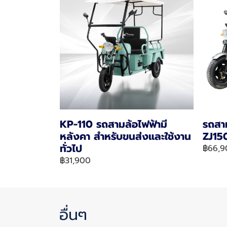
KP-110 รถสามล้อไฟฟ้ามี
รถสา
หลังคา สำหรับขนส่งและใช้งาน
ZJ15
ทั่วไป
฿66,9
฿31,900
อื่นๆ