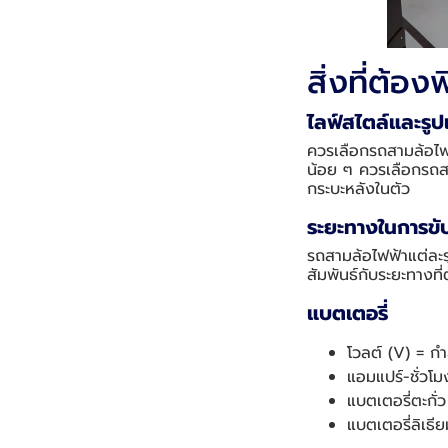
สิ่งที่ต้อ
ไลฟ์สไตล์และรู
ควรเลือกรถสามล้อไฟฟ้
น้อย ๆ ควรเลือกรถสาม
กระบะหลังในตัว
ระยะทางในการขับข
รถสามล้อไฟฟ้าแต่ละรุ่
สัมพันธ์กับระยะทางที่ต
แบตเตอรี่
โวลต์ (V) = กำ
แอมแปร์-ชั่วโม
แบตเตอรี่ตะกั่
แบตเตอรี่ลิเธี