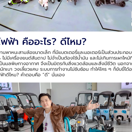
ฟฟ้า คืออะไร? ดีไหม?
านพาหนะสามล้อขนาดเล็ก ที่มีแบตเตอรี่และมอเตอร์เป็นส่วนประกอบห
่มีเครื่องยนต์สันดาป ไม่จำเป็นต้องใช้น้ำมัน และไม่เกินการเผาไหม้
เป็นมลพิษทางอากาศ จึงเป็นมิตรกับสิ่งแวดล้อมและสิ่งมีชีวิต นอกจา
นักเบา วงเลี้ยวแคบ ระบบการทำงานไม่ซับซ้อน ทำให้ใคร ๆ ก็ขับขี่ได้
ฟ้าดีไหม? คำตอบคือ “ดี” นั่นเอง