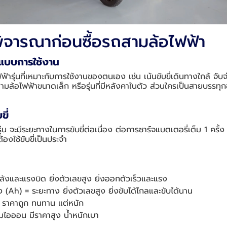
งพิจารณาก่อนซื้อรถสามล้อไฟฟ้า
ปแบบการใช้งาน
ารุ่นที่เหมาะกับการใช้งานของตนเอง เช่น เน้นขับขี่เดินทางใกล้ จับจ
ล้อไฟฟ้าขนาดเล็ก หรือรุ่นที่มีหลังคาในตัว ส่วนใครเป็นสายบรรทุกขอ
ี่
น จะมีระยะทางในการขับขี่ต่อเนื่อง ต่อการชาร์จแบตเตอรี่เต็ม 1 ครั้ง ค
้องใช้ขับขี่เป็นประจำ
ลังและแรงบิด ยิ่งตัวเลขสูง ยิ่งออกตัวเร็วและแรง
ง (Ah) = ระยะทาง ยิ่งตัวเลขสูง ยิ่งขับได้ไกลและขับได้นาน
ว ราคาถูก ทนทาน แต่หนัก
ยมไอออน มีราคาสูง น้ำหนักเบา